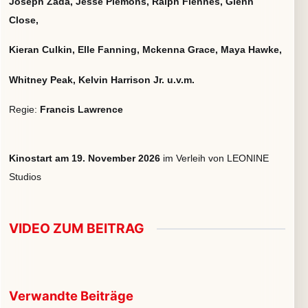
Joseph Zada, Jesse Plemons, Ralph Fiennes, Glenn
Close,
Kieran Culkin, Elle Fanning, Mckenna Grace, Maya Hawke,
Whitney Peak, Kelvin Harrison Jr. u.v.m.
Regie:
Francis Lawrence
Kinostart am 19. November 2026
im Verleih von LEONINE
Studios
VIDEO ZUM BEITRAG
▶
Video im Beitrag abspielen
Verwandte Beiträge