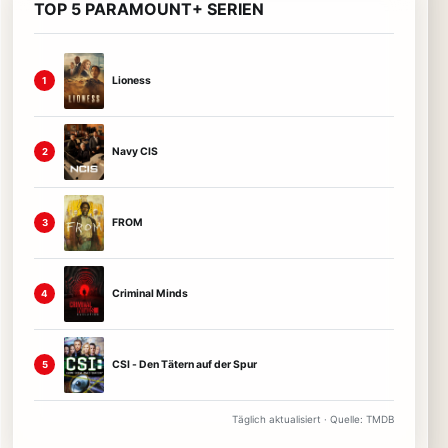
TOP 5 PARAMOUNT+ SERIEN
Lioness
1
Navy CIS
2
FROM
3
Criminal Minds
4
CSI - Den Tätern auf der Spur
5
Täglich aktualisiert · Quelle: TMDB