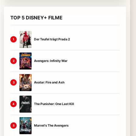
TOP 5 DISNEY+ FILME
Der Teufel trägt Prada 2
1
Avengers: Infinity War
2
Avatar: Fire and Ash
3
The Punisher: One Last Kill
4
Marvel's The Avengers
5