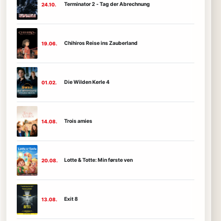
Terminator 2 - Tag der Abrechnung
24.10.
Chihiros Reise ins Zauberland
19.06.
Die Wilden Kerle 4
01.02.
Trois amies
14.08.
Lotte & Totte: Min første ven
20.08.
Exit 8
13.08.