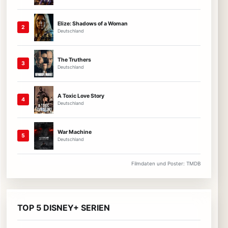
Elize: Shadows of a Woman
2
Deutschland
The Truthers
3
Deutschland
A Toxic Love Story
4
Deutschland
War Machine
5
Deutschland
Filmdaten und Poster: TMDB
TOP 5 DISNEY+ SERIEN