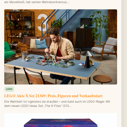
als MovelikeG, hat seinen Weltrekordversuc…
LEGO
LEGO Akte X Set 21369: Preis, Figuren und Verkaufsstart
Die Wahrheit ist irgendwo da draußen – und bald auch im LEGO-Regal: Mit
dem neuen LEGO Ideas Set „The X-Files“ (213…