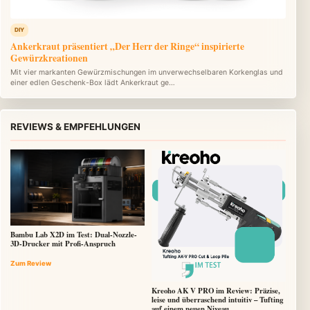
DIY
Ankerkraut präsentiert „Der Herr der Ringe“ inspirierte
Gewürzkreationen
Mit vier markanten Gewürzmischungen im unverwechselbaren Korkenglas und
einer edlen Geschenk-Box lädt Ankerkraut ge…
REVIEWS & EMPFEHLUNGEN
Bambu Lab X2D im Test: Dual-Nozzle-
3D-Drucker mit Profi-Anspruch
Zum Review
Kreoho AK V PRO im Review: Präzise,
leise und überraschend intuitiv – Tufting
auf einem neuen Niveau