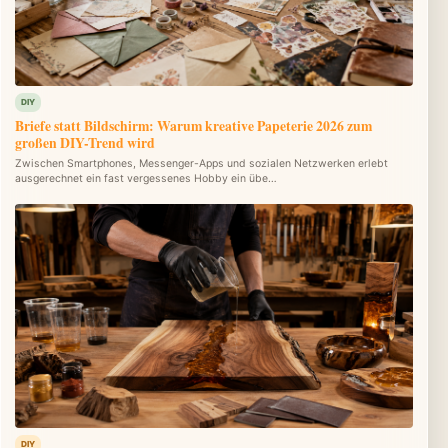
DIY
Briefe statt Bildschirm: Warum kreative Papeterie 2026 zum
großen DIY-Trend wird
Zwischen Smartphones, Messenger-Apps und sozialen Netzwerken erlebt
ausgerechnet ein fast vergessenes Hobby ein übe…
DIY