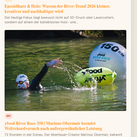
Epoxidharz & Holz: Warum der River-Trend 2026 kleiner,
kreativer und nachhaltiger wird
Der heutige Fokus liegt bewusst nicht auf 3D-Druck oder Lasercuttern,
sondern auf einem der beliebtesten Holz- und…
DIY
yfood River Race 350 | Marinus Obermair beendet
Weltrekordversuch nach außergewöhnlicher Leistung
72 Stunden in der Donau. Der Abenteuer-Creator Marinus Obermair, bekannt