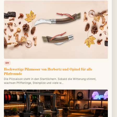
DIY
Hochwertige Pilzmesser von Herbertz und Opinel für alle
Pilzfreunde
Die Pilzsaison steht in den Startlöchern. Sobald die Witterung stimmt,
wachsen Pfifferlinge, Steinpilze und viele w…