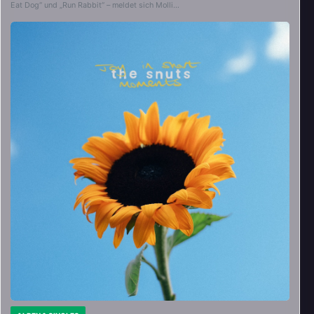
Eat Dog“ und „Run Rabbit“ – meldet sich Molli…