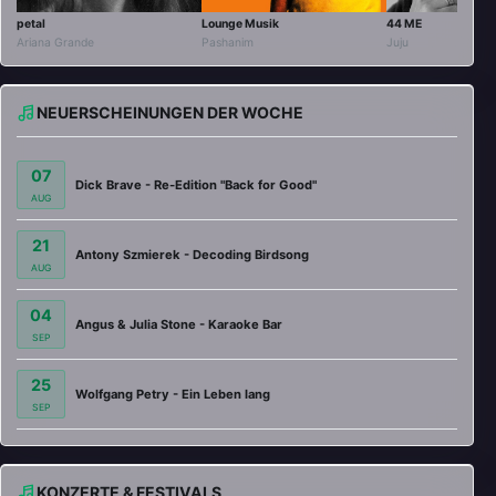
petal
Lounge Musik
44 ME
Ariana Grande
Pashanim
Juju
NEUERSCHEINUNGEN DER WOCHE
07
Dick Brave - Re-Edition "Back for Good"
AUG
21
Antony Szmierek - Decoding Birdsong
AUG
04
Angus & Julia Stone - Karaoke Bar
SEP
25
Wolfgang Petry - Ein Leben lang
SEP
KONZERTE & FESTIVALS