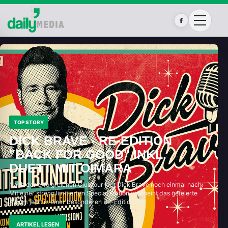
Facebook
TOP STORY
DICK BRAVE - RE-EDITION
"BACK FOR GOOD" INKL.
DUETT MIT OIMARA
Nach der erfolgreichen Clubtour legt Dick Brave noch einmal nach:
Mit einer streng limitierten Special Edition erscheint das gefeierte
Album jetzt in einer besonderen Re-Edition. D…
ARTIKEL LESEN