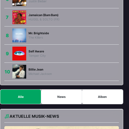
Justin Bieber
Jamaican (Bam Bam)
HUGEL & SOLTO (FR)
Mr. Brightside
The Killers
Self Aware
Temper City
Billie Jean
Michael Jackson
Alle
News
Alben
AKTUELLE MUSIK-NEWS