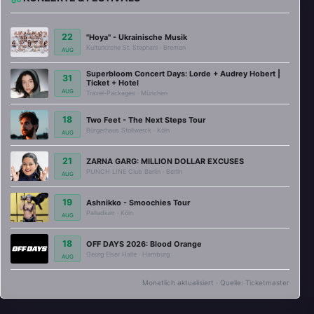
22
"Hoya" - Ukrainische Musik
Kulturkirche St. Stephani · Bremen
AUG
Superbloom Concert Days: Lorde + Audrey Hobert |
31
Ticket + Hotel
AUG
Travel-Packages · München
18
Two Feet - The Next Steps Tour
Bürgerhaus Stollwerck · Köln
AUG
21
ZARNA GARG: MILLION DOLLAR EXCUSES
PUNCH L!NE Club Berlin · Berlin
AUG
19
Ashnikko - Smoochies Tour
Palladium · Köln
AUG
18
OFF DAYS 2026: Blood Orange
Georg Elser Halle · Hamburg
AUG
Monatlich aktualisiert · Quelle: Ticketmaster