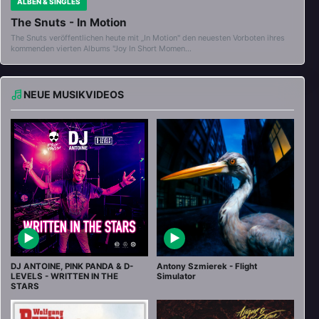
ALBEN & SINGLES
The Snuts - In Motion
The Snuts veröffentlichen heute mit „In Motion" den neuesten Vorboten ihres
kommenden vierten Albums "Joy In Short Momen…
NEUE MUSIKVIDEOS
▶
▶
DJ ANTOINE, PINK PANDA & D-
Antony Szmierek - Flight
LEVELS - WRITTEN IN THE
Simulator
STARS