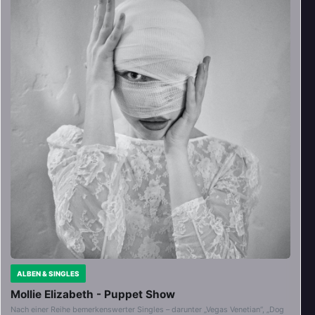
ALBEN & SINGLES
Mollie Elizabeth - Puppet Show
Nach einer Reihe bemerkenswerter Singles – darunter „Vegas Venetian“, „Dog