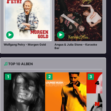
▶
▶
Wolfgang Petry - Morgen Gold
Angus & Julia Stone - Karaoke
Bar
TOP 10 ALBEN
1
2
3