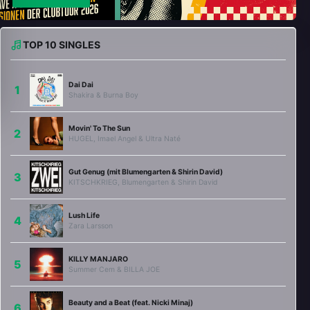
TOP 10 SINGLES
Dai Dai
Shakira & Burna Boy
Movin' To The Sun
HUGEL, Imael Angel & Ultra Naté
Gut Genug (mit Blumengarten & Shirin David)
KITSCHKRIEG, Blumengarten & Shirin David
Lush Life
Zara Larsson
KILLY MANJARO
Summer Cem & BILLA JOE
Beauty and a Beat (feat. Nicki Minaj)