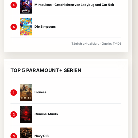
Miraculous - Geschichten von Ladybug und Cat Noir
4
Die Simpsons
5
Täglich aktualisiert · Quelle: TMDB
TOP 5 PARAMOUNT+ SERIEN
Lioness
1
Criminal Minds
2
Navy CIS
3