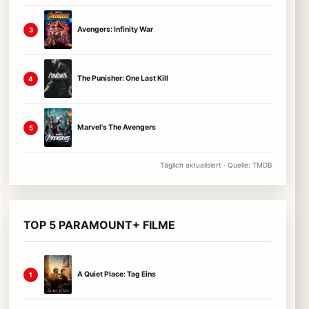
Avengers: Infinity War
3
The Punisher: One Last Kill
4
Marvel's The Avengers
5
Täglich aktualisiert · Quelle: TMDB
TOP 5 PARAMOUNT+ FILME
A Quiet Place: Tag Eins
1