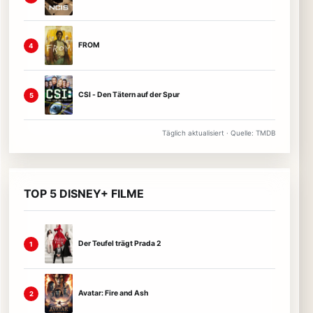
FROM
4
CSI - Den Tätern auf der Spur
5
Täglich aktualisiert · Quelle: TMDB
TOP 5 DISNEY+ FILME
Der Teufel trägt Prada 2
1
Avatar: Fire and Ash
2