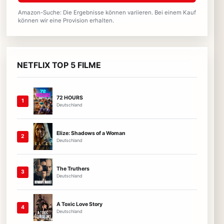
Amazon-Suche: Die Ergebnisse können variieren. Bei einem Kauf
können wir eine Provision erhalten.
NETFLIX TOP 5 FILME
72 HOURS
1
Deutschland
Elize: Shadows of a Woman
2
Deutschland
The Truthers
3
Deutschland
A Toxic Love Story
4
Deutschland