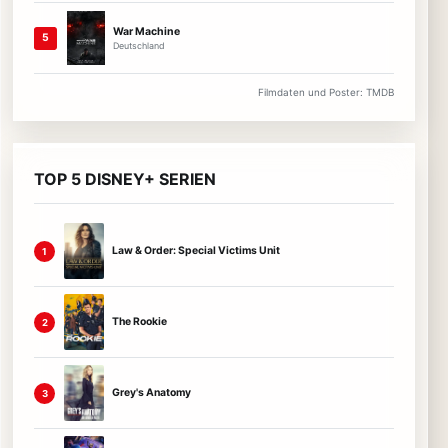
War Machine
5
Deutschland
Filmdaten und Poster: TMDB
TOP 5 DISNEY+ SERIEN
Law & Order: Special Victims Unit
1
The Rookie
2
Grey's Anatomy
3