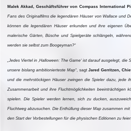
Malek Akkad, Geschäftsführer von Compass International Pic
Fans des Originalfilms die legendären Häuser von Wallace und Do
können die legendären Häuser erkunden und ihre eigenen Über
malerische Gärten, Büsche und Spielgeräte schlängeln, währen
werden sie selbst zum Boogeyman?“
„Jedes Viertel in ‚Halloween: The Game‘ ist darauf ausgelegt, die 
unsere bislang ambitionierteste Map“
, sagt
Jared Gerritzen, Chief
und die mehrstöckigen Häuser zwingen die Spieler dazu, jede ihr
Zusammenarbeit und ihre Fluchtmöglichkeiten beeinträchtigen kön
spielen. Die Spieler werden lernen, sich zu ducken, auszuwei
Fluchtweg abzusuchen. Die Enthüllung dieser Map zusammen mit un
den Start der Vorbestellungen für die physischen Editionen zu feier