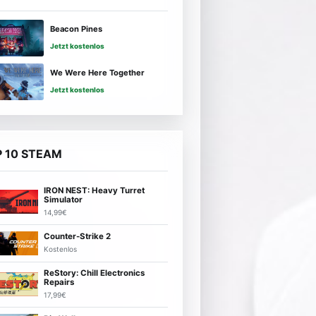
Beacon Pines
Jetzt kostenlos
We Were Here Together
Jetzt kostenlos
 10 STEAM
IRON NEST: Heavy Turret
Simulator
14,99€
Counter-Strike 2
Kostenlos
ReStory: Chill Electronics
Repairs
17,99€