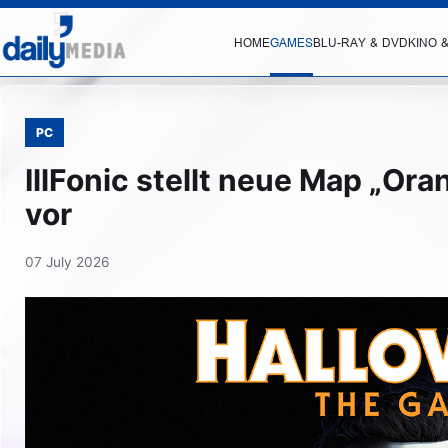
HOME
GAMES
BLU-RAY & DVD
KINO 
PC
IllFonic stellt neue Map „Or
vor
07 July 2026