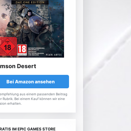
imson Desert
Bei Amazon ansehen
empfehlung aus einem passenden Beitrag
r Rubrik. Bei einem Kauf können wir eine
sion erhalten.
RATIS IM EPIC GAMES STORE