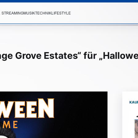
& STREAMING
MUSIK
TECHNIK
LIFESTYLE
ange Grove Estates“ für „Hallo
KAU