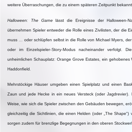
weitere Überraschungen, die zu einem späteren Zeitpunkt bekann
Halloween: The Game
lässt die Ereignisse der Halloween-Na
übernehmen Spieler entweder die Rolle eines Zivilisten, der die
muss … oder schlüpfen selbst in die Rolle von Michael Myers, der
oder im Einzelspieler-Story-Modus nacheinander verfolgt. Di
unheimlichen Schauplatz: Orange Grove Estates, ein gehobenes
Haddonfield.
Mehrstöckige Häuser umgeben einen Spielplatz und einen Baske
Zaun und jede Hecke in ein neues Versteck (oder Jagdrevier). 
Weise, wie sich die Spieler zwischen den Gebäuden bewegen, eröf
gleichzeitig die Sichtlinien, die einen Helden (oder „The Shape“
sorgen zudem für brenzlige Begegnungen in den oberen Stockwerke