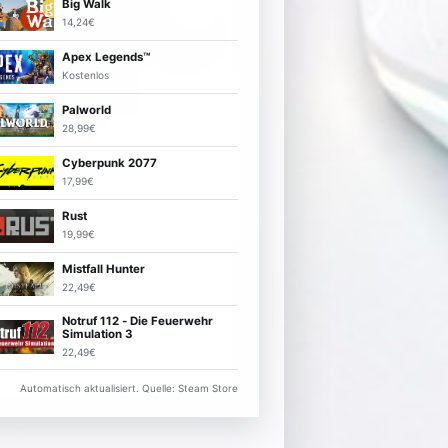
Big Walk
14,24€
Apex Legends™
Kostenlos
Palworld
28,99€
Cyberpunk 2077
17,99€
Rust
19,99€
Mistfall Hunter
22,49€
Notruf 112 - Die Feuerwehr
Simulation 3
22,49€
Automatisch aktualisiert. Quelle: Steam Store