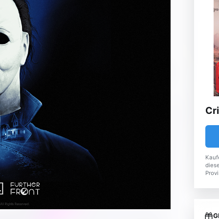
Cr
Kauf
diese
Provi
G