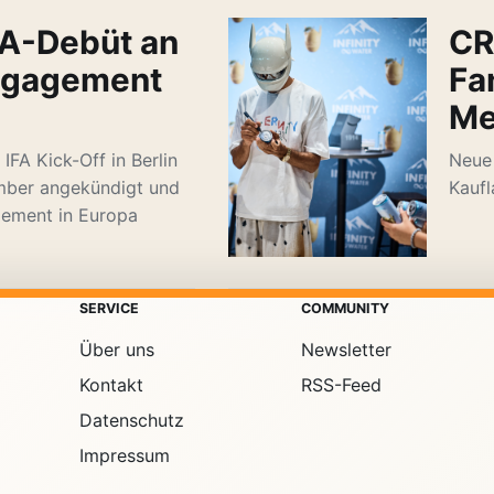
FA-Debüt an
CR
Engagement
Fa
Me
 IFA Kick-Off in Berlin
Neue 
ember angekündigt und
Kaufl
agement in Europa
SERVICE
COMMUNITY
Über uns
Newsletter
Kontakt
RSS-Feed
Datenschutz
Impressum