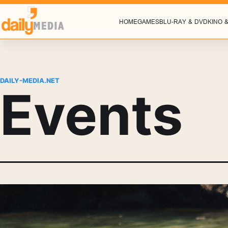
HOME
GAMES
BLU-RAY & DVD
KINO 
DAILY-MEDIA.NET
Events