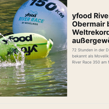
yfood Rive
Obermair 
Weltrekor
außergewö
72 Stunden in der 
bekannt als Moveli
River Race 350 am 