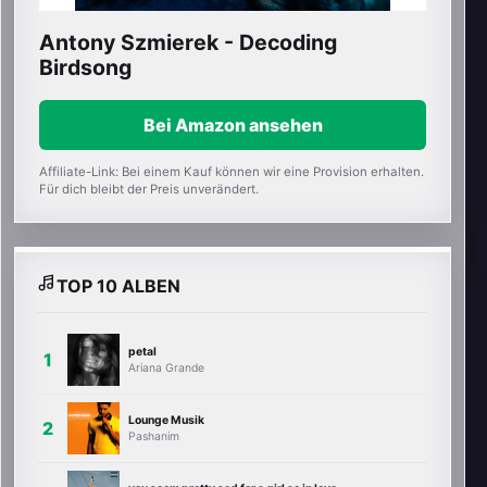
Antony Szmierek - Decoding
Birdsong
Bei Amazon ansehen
Affiliate-Link: Bei einem Kauf können wir eine Provision erhalten.
Für dich bleibt der Preis unverändert.
TOP 10 ALBEN
petal
Ariana Grande
Lounge Musik
Pashanim