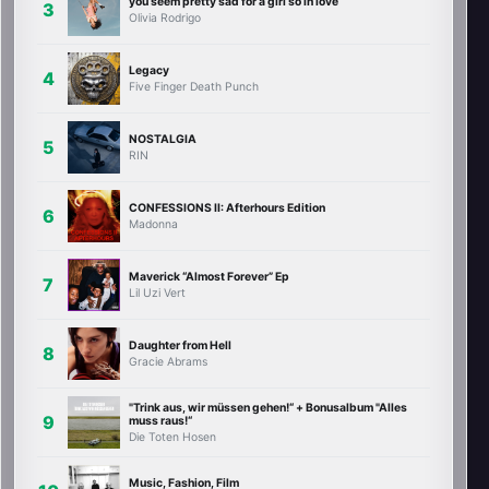
you seem pretty sad for a girl so in love
Olivia Rodrigo
Legacy
Five Finger Death Punch
NOSTALGIA
RIN
CONFESSIONS II: Afterhours Edition
Madonna
Maverick “Almost Forever” Ep
Lil Uzi Vert
Daughter from Hell
Gracie Abrams
"Trink aus, wir müssen gehen!“ + Bonusalbum "Alles
muss raus!“
Die Toten Hosen
Music, Fashion, Film