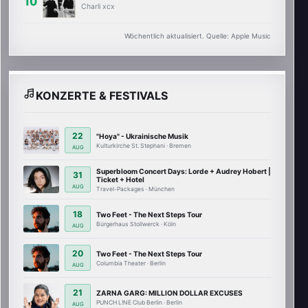
Charli xcx
Wöchentlich aktualisiert. Quelle: Apple Music
KONZERTE & FESTIVALS
22
"Hoya" - Ukrainische Musik
Kulturkirche St. Stephani · Bremen
AUG
Superbloom Concert Days: Lorde + Audrey Hobert |
31
Ticket + Hotel
AUG
Travel-Packages · München
18
Two Feet - The Next Steps Tour
Bürgerhaus Stollwerck · Köln
AUG
20
Two Feet - The Next Steps Tour
Columbia Theater · Berlin
AUG
21
ZARNA GARG: MILLION DOLLAR EXCUSES
PUNCH L!NE Club Berlin · Berlin
AUG