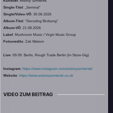
Künstler
: Antony Szmierek
Single-Titel
: „Seminal"
Single/Video-VÖ
: 30.06.2026
Album-Titel
: "Decoding Birdsong"
Album-VÖ
: 21.08.2026
Label
: Mushroom Music / Virgin Music Group
Fotocredits
: Zak Watson
Live
: 09.09. Berlin,
Rough Trade Berlin (In-Store-Gig)
Instagram
:
https://www.instagram.com/antonyszmierek/
Website
:
https://www.antonyszmierek.co.uk
VIDEO ZUM BEITRAG
▶