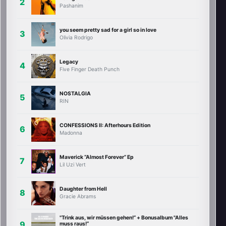
Pashanim
you seem pretty sad for a girl so in love
Olivia Rodrigo
Legacy
Five Finger Death Punch
NOSTALGIA
RIN
CONFESSIONS II: Afterhours Edition
Madonna
Maverick “Almost Forever” Ep
Lil Uzi Vert
Daughter from Hell
Gracie Abrams
"Trink aus, wir müssen gehen!“ + Bonusalbum "Alles
muss raus!“