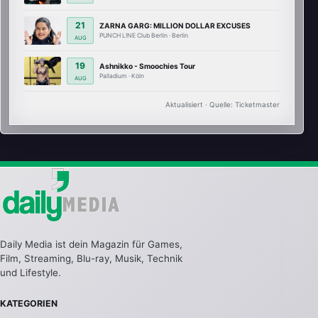
21
ZARNA GARG: MILLION DOLLAR EXCUSES
PUNCH L!NE Club Berlin · Berlin
AUG
19
Ashnikko - Smoochies Tour
Palladium · Köln
AUG
Aktualisiert · Quelle: Ticketmaster
Daily Media ist dein Magazin für Games,
Film, Streaming, Blu-ray, Musik, Technik
und Lifestyle.
KATEGORIEN