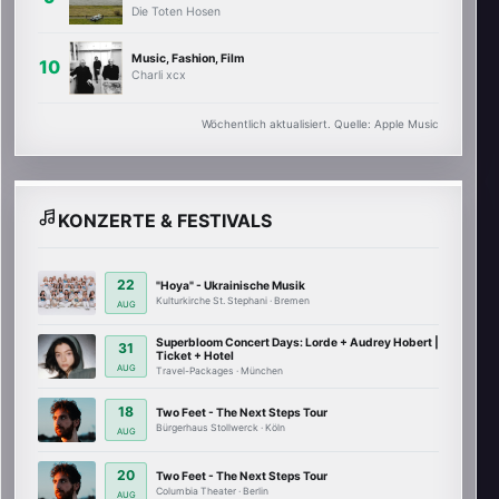
Die Toten Hosen
Music, Fashion, Film
Charli xcx
Wöchentlich aktualisiert. Quelle: Apple Music
KONZERTE & FESTIVALS
22
"Hoya" - Ukrainische Musik
Kulturkirche St. Stephani · Bremen
AUG
Superbloom Concert Days: Lorde + Audrey Hobert |
31
Ticket + Hotel
AUG
Travel-Packages · München
18
Two Feet - The Next Steps Tour
Bürgerhaus Stollwerck · Köln
AUG
20
Two Feet - The Next Steps Tour
Columbia Theater · Berlin
AUG