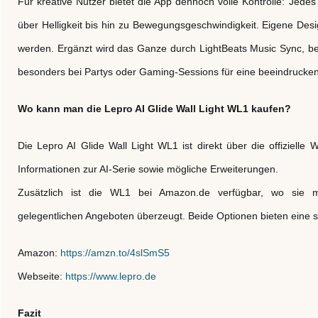
Für kreative Nutzer bietet die App dennoch volle Kontrolle: Jede
über Helligkeit bis hin zu Bewegungsgeschwindigkeit. Eigene Des
werden. Ergänzt wird das Ganze durch LightBeats Music Sync, b
besonders bei Partys oder Gaming-Sessions für eine beeindrucke
Wo kann man die Lepro AI Glide Wall Light WL1 kaufen?
Die Lepro AI Glide Wall Light WL1 ist direkt über die offizielle 
Informationen zur AI-Serie sowie mögliche Erweiterungen.
Zusätzlich ist die WL1 bei Amazon.de verfügbar, wo sie m
gelegentlichen Angeboten überzeugt. Beide Optionen bieten eine s
Amazon:
https://amzn.to/4slSmS5
Webseite:
https://www.lepro.de
Fazit