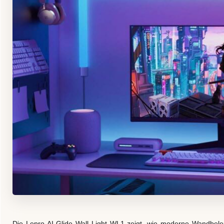
Die Lepro AI Glide Wall Light WL1 zeigt, wie moderne Wandbeleuc