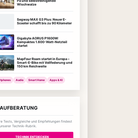
Pa und selbstreinigende
Wischwalze
Segway MAX G3 Plus: Neuer E-
Scooter schafft bis zu 90 Kilometer
Gigabyte AORUS P1600W:
Kompaktes 1.600-Watt-Netzteil
startet
MapFour Roam startet in Europa –
Smart-E-Bike mit Vollfederung und
150 km Reichweite
tphones
Audio
Smart Home
Apps & KI
AUFBERATUNG
re Tests, Vergleiche und Empfehlungen findest
 unserer Technik-Rubrik.
TECHNIK ENTDECKEN