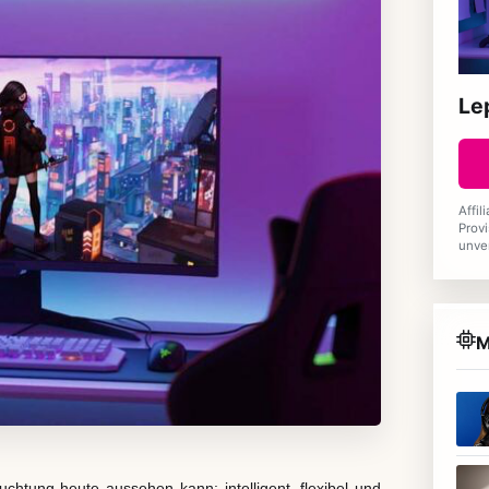
Le
Affil
Provi
unve
M
htung heute aussehen kann: intelligent, flexibel und