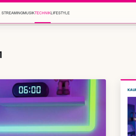
& STREAMING
MUSIK
TECHNIK
LIFESTYLE
1
KAU