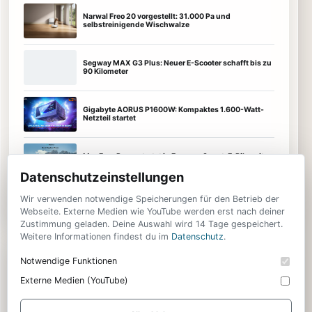
Narwal Freo 20 vorgestellt: 31.000 Pa und
selbstreinigende Wischwalze
Segway MAX G3 Plus: Neuer E-Scooter schafft bis zu
90 Kilometer
Gigabyte AORUS P1600W: Kompaktes 1.600-Watt-
Netzteil startet
MapFour Roam startet in Europa – Smart-E-Bike mit
Vollfederung und 150 km Reichweite
Datenschutzeinstellungen
Wir verwenden notwendige Speicherungen für den Betrieb der
Smartphones
Audio
Smart Home
Apps & KI
Webseite. Externe Medien wie YouTube werden erst nach deiner
Zustimmung geladen. Deine Auswahl wird 14 Tage gespeichert.
Weitere Informationen findest du im
Datenschutz
.
KAUFBERATUNG
Notwendige Funktionen
Externe Medien (YouTube)
Weitere Tests, Vergleiche und Empfehlungen findest du in unserer
Technik-Rubrik.