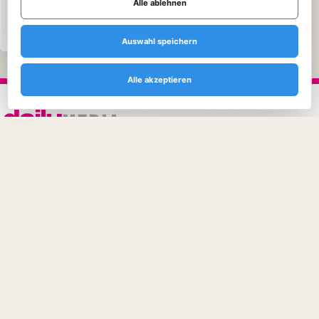
Alle ablehnen
TECHNIK ENTDECKEN
Auswahl speichern
Alle akzeptieren
Daily Media ist dein Magazin für Games,
Film, Streaming, Blu-ray, Musik, Technik
und Lifestyle.
KATEGORIEN
Games
Blu-ray & DVD
Film & Streaming
Musik