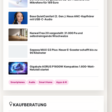
Mikrofone für 189 Euro
Bose QuietComfort (2. Gen.): Neue ANC-Kopfhörer
mit USB-C-Audio
Narwal Freo 20 vorgestellt: 31.000 Pa und
selbstreinigende Wischwalze
Segway MAX G3 Plus: Neuer E-Scooter schafft bis zu
90 Kilometer
Gigabyte AORUS P1600W: Kompaktes 1.600-Watt-
Netzteil startet
Smartphones
Audio
Smart Home
Apps & KI
KAUFBERATUNG