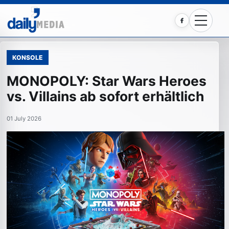
Facebook
KONSOLE
MONOPOLY: Star Wars Heroes
vs. Villains ab sofort erhältlich
01 July 2026