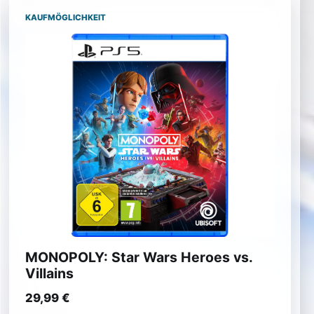
KAUFMÖGLICHKEIT
MONOPOLY: Star Wars Heroes vs.
Villains
29,99 €