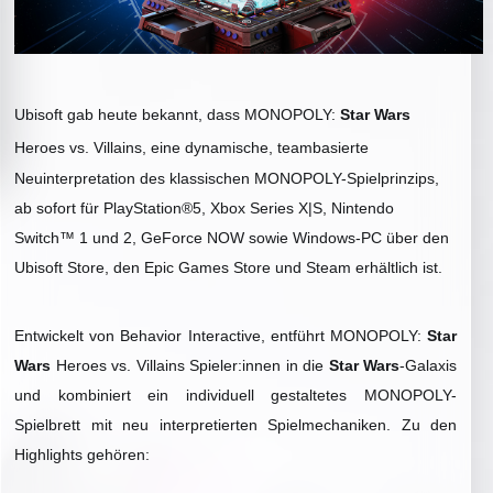
Ubisoft gab heute bekannt, dass MONOPOLY:
Star Wars
Heroes vs. Villains, eine dynamische,
teambasierte
Neuinterpretation des klassischen MONOPOLY-Spielprinzips,
ab sofort für PlayStation®5, Xbox Series X|S, Nintendo
Switch™ 1 und 2, GeForce NOW sowie Windows-PC über den
Ubisoft Store, den Epic Games Store und Steam erhältlich ist.
Entwickelt von Behavior Interactive, entführt MONOPOLY:
Star
Wars
Heroes vs. Villains Spieler:innen in die
Star Wars
-Galaxis
und kombiniert ein individuell gestaltetes MONOPOLY-
Spielbrett mit neu interpretierten Spielmechaniken. Zu den
Highlights gehören: