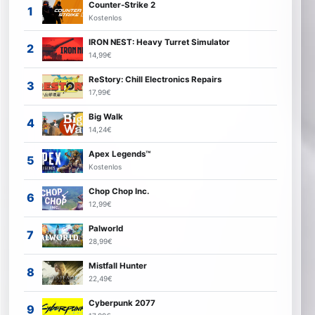
Counter-Strike 2
Kostenlos
IRON NEST: Heavy Turret Simulator
14,99€
ReStory: Chill Electronics Repairs
17,99€
Big Walk
14,24€
Apex Legends™
Kostenlos
Chop Chop Inc.
12,99€
Palworld
28,99€
Mistfall Hunter
22,49€
Cyberpunk 2077