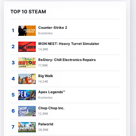
TOP 10 STEAM
Counter-Strike 2
Kostenlos
IRON NEST: Heavy Turret Simulator
14,99€
ReStory: Chill Electronics Repairs
17,99€
Big Walk
14,24€
Apex Legends™
Kostenlos
Chop Chop Inc.
12,99€
Palworld
28,99€