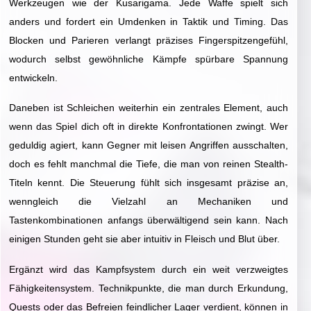
Werkzeugen wie der Kusarigama. Jede Waffe spielt sich
anders und fordert ein Umdenken in Taktik und Timing. Das
Blocken und Parieren verlangt präzises Fingerspitzengefühl,
wodurch selbst gewöhnliche Kämpfe spürbare Spannung
entwickeln.
Daneben ist Schleichen weiterhin ein zentrales Element, auch
wenn das Spiel dich oft in direkte Konfrontationen zwingt. Wer
geduldig agiert, kann Gegner mit leisen Angriffen ausschalten,
doch es fehlt manchmal die Tiefe, die man von reinen Stealth-
Titeln kennt. Die Steuerung fühlt sich insgesamt präzise an,
wenngleich die Vielzahl an Mechaniken und
Tastenkombinationen anfangs überwältigend sein kann. Nach
einigen Stunden geht sie aber intuitiv in Fleisch und Blut über.
Ergänzt wird das Kampfsystem durch ein weit verzweigtes
Fähigkeitensystem. Technikpunkte, die man durch Erkundung,
Quests oder das Befreien feindlicher Lager verdient, können in