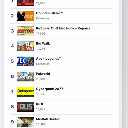
14,99€
Counter-Strike 2
Kostenlos
ReStory: Chill Electronics Repairs
17,99€
Big Walk
14,24€
Apex Legends™
Kostenlos
Palworld
28,99€
Cyberpunk 2077
17,99€
Rust
19,99€
Mistfall Hunter
22,49€