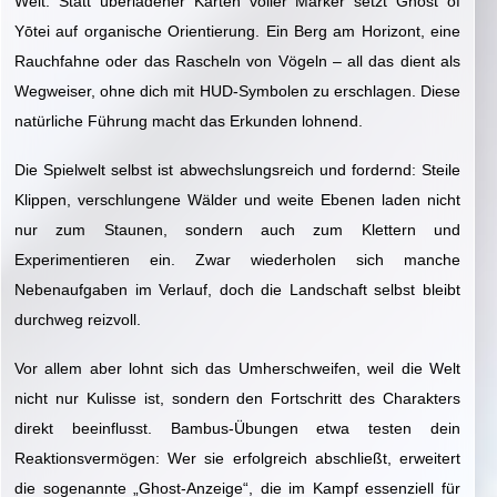
Welt. Statt überladener Karten voller Marker setzt Ghost of
Yōtei auf organische Orientierung. Ein Berg am Horizont, eine
Rauchfahne oder das Rascheln von Vögeln – all das dient als
Wegweiser, ohne dich mit HUD-Symbolen zu erschlagen. Diese
natürliche Führung macht das Erkunden lohnend.
Die Spielwelt selbst ist abwechslungsreich und fordernd: Steile
Klippen, verschlungene Wälder und weite Ebenen laden nicht
nur zum Staunen, sondern auch zum Klettern und
Experimentieren ein. Zwar wiederholen sich manche
Nebenaufgaben im Verlauf, doch die Landschaft selbst bleibt
durchweg reizvoll.
Vor allem aber lohnt sich das Umherschweifen, weil die Welt
nicht nur Kulisse ist, sondern den Fortschritt des Charakters
direkt beeinflusst. Bambus-Übungen etwa testen dein
Reaktionsvermögen: Wer sie erfolgreich abschließt, erweitert
die sogenannte „Ghost-Anzeige“, die im Kampf essenziell für