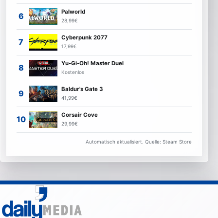
Palworld
28,99€
Cyberpunk 2077
17,99€
Yu-Gi-Oh! Master Duel
Kostenlos
Baldur's Gate 3
41,99€
Corsair Cove
29,99€
Automatisch aktualisiert. Quelle: Steam Store