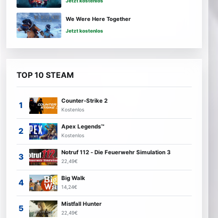
Jetzt kostenlos
We Were Here Together
Jetzt kostenlos
TOP 10 STEAM
Counter-Strike 2
Kostenlos
Apex Legends™
Kostenlos
Notruf 112 - Die Feuerwehr Simulation 3
22,49€
Big Walk
14,24€
Mistfall Hunter
22,49€