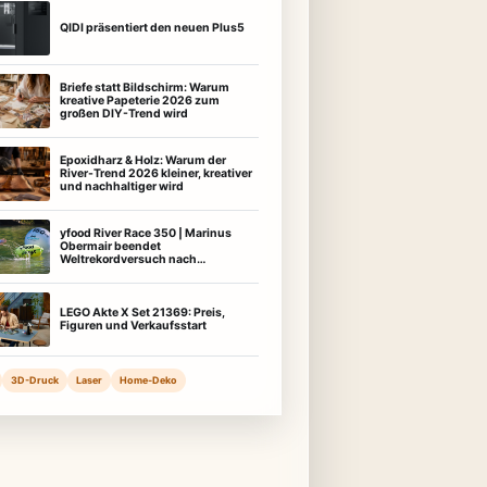
QIDI präsentiert den neuen Plus5
Briefe statt Bildschirm: Warum
kreative Papeterie 2026 zum
großen DIY-Trend wird
Epoxidharz & Holz: Warum der
River-Trend 2026 kleiner, kreativer
und nachhaltiger wird
yfood River Race 350 | Marinus
Obermair beendet
Weltrekordversuch nach
außergewöhnlicher Leistung
LEGO Akte X Set 21369: Preis,
Figuren und Verkaufsstart
3D-Druck
Laser
Home-Deko