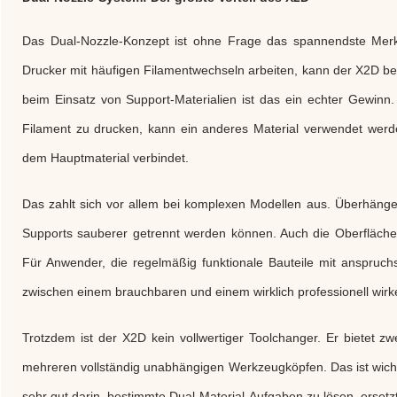
Das Dual-Nozzle-Konzept ist ohne Frage das spannendste Mer
Drucker mit häufigen Filamentwechseln arbeiten, kann der X2D bes
beim Einsatz von Support-Materialien ist das ein echter Gewinn.
Filament zu drucken, kann ein anderes Material verwendet werden
dem Hauptmaterial verbindet.
Das zahlt sich vor allem bei komplexen Modellen aus. Überhänge,
Supports sauberer getrennt werden können. Auch die Oberfläche
Für Anwender, die regelmäßig funktionale Bauteile mit anspruc
zwischen einem brauchbaren und einem wirklich professionell wi
Trotzdem ist der X2D kein vollwertiger Toolchanger. Er bietet zwe
mehreren vollständig unabhängigen Werkzeugköpfen. Das ist wicht
sehr gut darin, bestimmte Dual-Material-Aufgaben zu lösen, ersetz