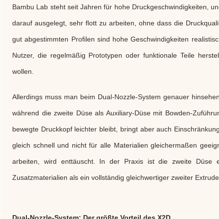
Bambu Lab steht seit Jahren für hohe Druckgeschwindigkeiten, un
darauf ausgelegt, sehr flott zu arbeiten, ohne dass die Druckquali
gut abgestimmten Profilen sind hohe Geschwindigkeiten realistis
Nutzer, die regelmäßig Prototypen oder funktionale Teile herste
wollen.
Allerdings muss man beim Dual-Nozzle-System genauer hinsehen. D
während die zweite Düse als Auxiliary-Düse mit Bowden-Zuführung
bewegte Druckkopf leichter bleibt, bringt aber auch Einschränkunge
gleich schnell und nicht für alle Materialien gleichermaßen geei
arbeiten, wird enttäuscht. In der Praxis ist die zweite Düse 
Zusatzmaterialien als ein vollständig gleichwertiger zweiter Extrude
Dual-Nozzle-System: Der größte Vorteil des X2D