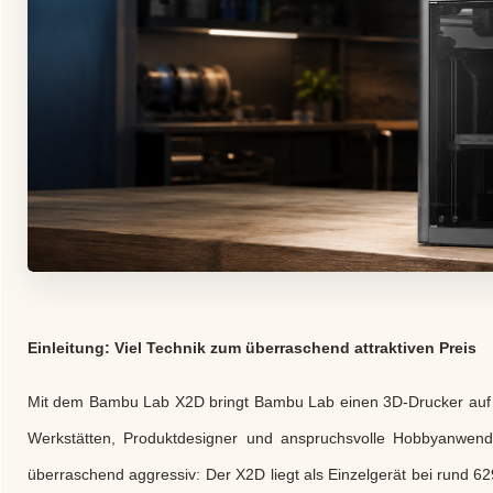
Einleitung: Viel Technik zum überraschend attraktiven Preis
Mit dem Bambu Lab X2D bringt Bambu Lab einen 3D-Drucker auf den
Werkstätten, Produktdesigner und anspruchsvolle Hobbyanwender 
überraschend aggressiv: Der X2D liegt als Einzelgerät bei rund 