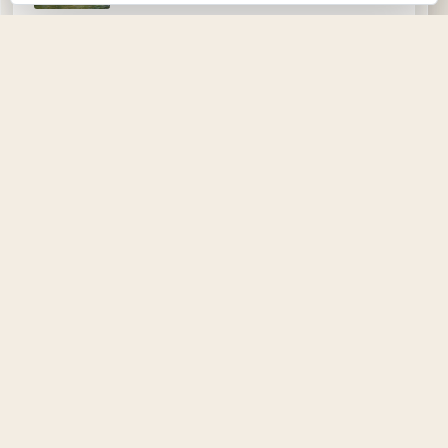
LEGO Akte X Set 21369: Preis, Figuren und
Verkaufsstart
DIY
3D-Druck
Laser
Home-Deko
Daily Media ist dein Magazin für Games,
Film, Streaming, Blu-ray, Musik, Technik
und Lifestyle.
KATEGORIEN
Games