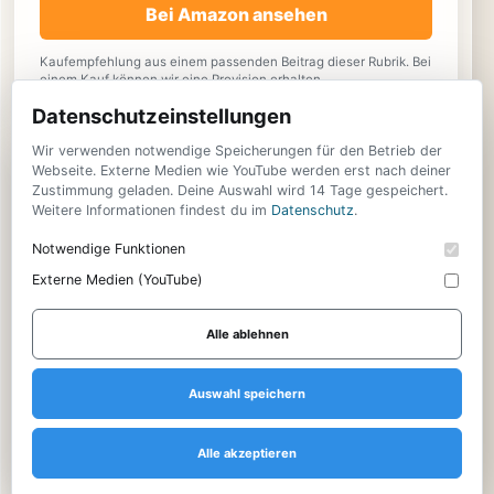
Bei Amazon ansehen
Kaufempfehlung aus einem passenden Beitrag dieser Rubrik. Bei
einem Kauf können wir eine Provision erhalten.
Datenschutzeinstellungen
Wir verwenden notwendige Speicherungen für den Betrieb der
Webseite. Externe Medien wie YouTube werden erst nach deiner
MEHR AUS LIFESTYLE
Zustimmung geladen. Deine Auswahl wird 14 Tage gespeichert.
Weitere Informationen findest du im
Datenschutz
.
Notwendige Funktionen
QIDI präsentiert den neuen Plus5
Externe Medien (YouTube)
Briefe statt Bildschirm: Warum kreative Papeterie
Alle ablehnen
2026 zum großen DIY-Trend wird
Auswahl speichern
Epoxidharz & Holz: Warum der River-Trend 2026
kleiner, kreativer und nachhaltiger wird
Alle akzeptieren
yfood River Race 350 | Marinus Obermair beendet
Weltrekordversuch nach außergewöhnlicher
Leistung