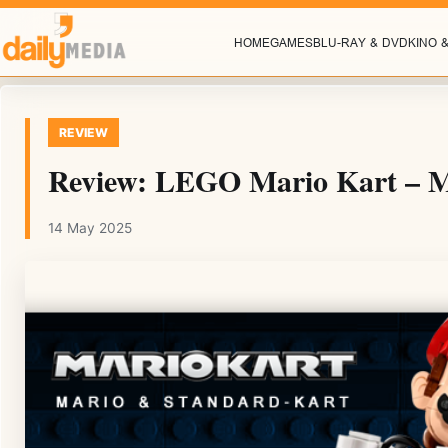
HOME
GAMES
BLU-RAY & DVD
KINO 
REVIEW
Review: LEGO Mario Kart – Ma
14 May 2025