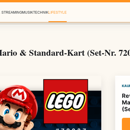
& STREAMING
MUSIK
TECHNIK
LIFESTYLE
rio & Standard-Kart (Set-Nr. 72
KAU
Re
Ma
(S