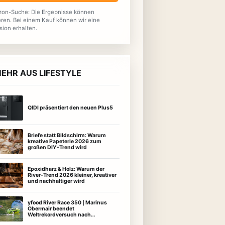
on-Suche: Die Ergebnisse können
eren. Bei einem Kauf können wir eine
sion erhalten.
EHR AUS LIFESTYLE
QIDI präsentiert den neuen Plus5
Briefe statt Bildschirm: Warum
kreative Papeterie 2026 zum
großen DIY-Trend wird
Epoxidharz & Holz: Warum der
River-Trend 2026 kleiner, kreativer
und nachhaltiger wird
yfood River Race 350 | Marinus
Obermair beendet
Weltrekordversuch nach
außergewöhnlicher Leistung