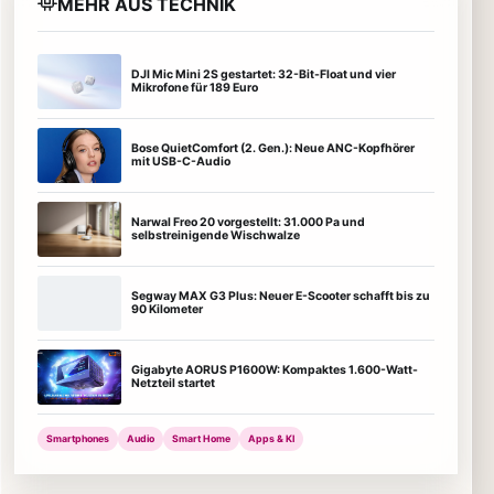
MEHR AUS TECHNIK
DJI Mic Mini 2S gestartet: 32-Bit-Float und vier
Mikrofone für 189 Euro
Bose QuietComfort (2. Gen.): Neue ANC-Kopfhörer
mit USB-C-Audio
Narwal Freo 20 vorgestellt: 31.000 Pa und
selbstreinigende Wischwalze
Segway MAX G3 Plus: Neuer E-Scooter schafft bis zu
90 Kilometer
Gigabyte AORUS P1600W: Kompaktes 1.600-Watt-
Netzteil startet
Smartphones
Audio
Smart Home
Apps & KI