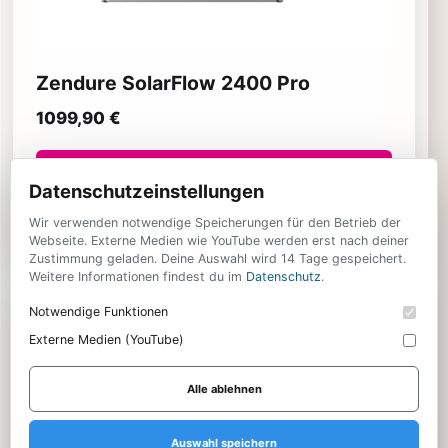
Zendure SolarFlow 2400 Pro
1099,90 €
Bei Amazon ansehen
Datenschutzeinstellungen
Affiliate-Link: Bei einem Kauf können wir eine Provision erhalten.
Wir verwenden notwendige Speicherungen für den Betrieb der
Für dich bleibt der Preis unverändert.
Webseite. Externe Medien wie YouTube werden erst nach deiner
Zustimmung geladen. Deine Auswahl wird 14 Tage gespeichert.
Weitere Informationen findest du im
Datenschutz
.
Notwendige Funktionen
MEHR AUS TECHNIK
Externe Medien (YouTube)
Bose QuietComfort (2. Gen.): Neue ANC-Kopfhörer
Alle ablehnen
mit USB-C-Audio
Auswahl speichern