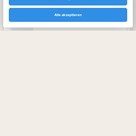
Narwal Freo 20 vorgestellt: 31.000 Pa und
selbstreinigende Wischwalze
Alle akzeptieren
Segway MAX G3 Plus: Neuer E-Scooter schafft bis zu
90 Kilometer
Gigabyte AORUS P1600W: Kompaktes 1.600-Watt-
Netzteil startet
MapFour Roam startet in Europa – Smart-E-Bike mit
Vollfederung und 150 km Reichweite
Smartphones
Audio
Smart Home
Apps & KI
KAUFBERATUNG
Weitere Tests, Vergleiche und Empfehlungen findest du in unserer
Technik-Rubrik.